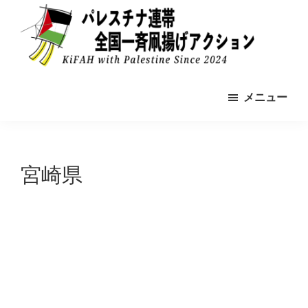
Skip
to
main
content
パ
2024-
レ
メニュー
11-
ス
チ
9
ナ
全
連
帯
国
宮崎県
の
一
た
め
斉
の
凧
凧
揚
揚
げ
げ
ア
ア
ク
シ
ク