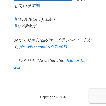
ョ
シ
ン
しています
ョ
ン
10月26日(土)13時〜
の
内灘海岸
呼
び
凧づくり申し込みは チラシQRコードか
か
ら
pic.twitter.com/vxXc7keD51
け
— ひろりん (@8753hahaha)
October 15,
2024
Copyright © 2026