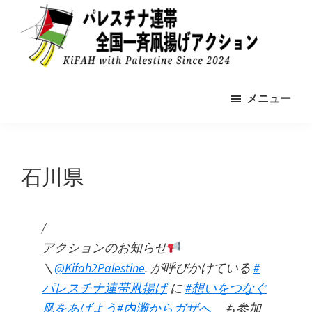
Skip
to
main
content
パ
2024-
レ
メニュー
11-
ス
チ
9
ナ
全
連
帯
国
石川県
の
一
た
め
斉
の
凧
/
凧
揚
揚
アクションのお知らせ
げ
げ
＼
@Kifah2Palestine
. が呼びかけている
#
ア
ア
ク
パレスチナ連帯凧揚げ
に
#想いをつなぐ
シ
ク
凧をあげよう
#内灘からガザへ
も参加