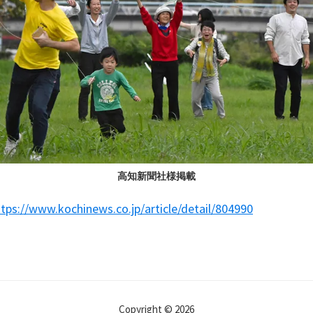
高知新聞社様掲載
ttps://www.kochinews.co.jp/article/detail/804990
Copyright © 2026