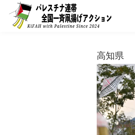
Skip
Skip
to
to
primary
main
navigation
content
パ
2024-
レ
11-
ス
チ
9
高知県
ナ
全
連
帯
国
の
一
た
め
斉
の
凧
凧
揚
揚
げ
げ
ア
ア
ク
シ
ク