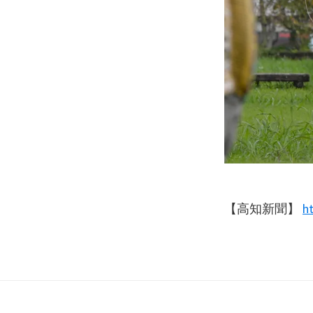
ョ
シ
ン
ョ
ン
の
呼
び
か
け
【高知新聞】
h