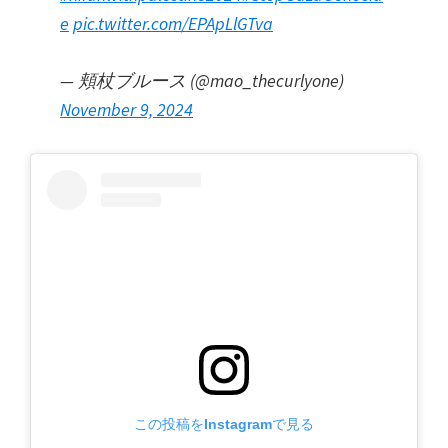
ョ
シ
ン
e
pic.twitter.com/EPApLlGTva
ョ
ン
— 頬杖ブルース (@mao_thecurlyone)
の
November 9, 2024
呼
び
か
け
この投稿をInstagramで見る