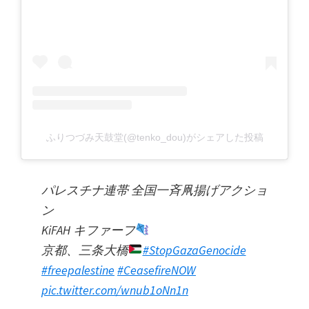
ふりつづみ天鼓堂(@tenko_dou)がシェアした投稿
パレスチナ連帯 全国一斉凧揚げアクショ
ン
KiFAH キファーフ
京都、三条大橋
#StopGazaGenocide
#freepalestine
#CeasefireNOW
pic.twitter.com/wnub1oNn1n