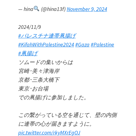
— hina
(@hina13f)
November 9, 2024
2024/11/9
#パレスチナ連帯凧揚げ
#KifahWithPalestine2024
#Gaza
#Palestine
#凧揚げ
ソムードの集いからは
宮崎･美々津海岸
京都･三条大橋下
東京･お台場
での凧揚げに参加しました。
この繋がっている空を通じて、壁の内側
に連帯の心が届きますように。
pic.twitter.com/rkyMXrEgOJ