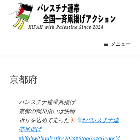
Skip
to
main
content
パ
2024-
レ
メニュー
11-
ス
チ
9
ナ
全
連
帯
国
京都府
の
一
た
め
斉
の
凧
パレスチナ連帯凧揚げ
凧
揚
揚
京都の鴨川沿いは快晴
げ
げ
祈りを込めて走った
#パレスチナ連
ア
ア
ク
帯凧揚げ
シ
ク
#kifahwithpalestine2024
#StopGazaGenocid