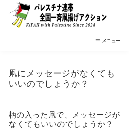
Skip
to
main
content
パ
2024-
レ
メニュー
11-
ス
チ
9
ナ
全
連
帯
国
凧にメッセージがなくても
の
一
た
いいのでしょうか？
め
斉
の
凧
凧
揚
揚
げ
げ
ア
柄の入った凧で、メッセージが
ア
ク
なくてもいいのでしょうか？
シ
ク