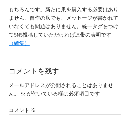
ョ
シ
ン
もちろんです。新たに凧を購入する必要はあり
ョ
ません。自作の凧でも、メッセージが書かれて
ン
いなくても問題はありません。統一タグをつけ
の
てSNS投稿していただければ連帯の表明です。
呼
（編集）
び
か
け
Reader
コメントを残す
Interactions
メールアドレスが公開されることはありませ
ん。
※
が付いている欄は必須項目です
コメント
※